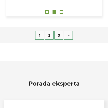
1
2
3
>
Porada eksperta