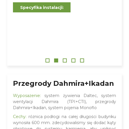
Specyfika instalacji:
Рrzegrody Dahmira+Ikadan
Wyposażenie:
system żywienia Daltec, system
wentylacji Dahmira (TPI+CTI), przegrody
Dahmira+Ikadan, system pojenia Monoflo
Cechy:
różnica podłogi na całej długości budynku
wynosiła 600 mm. zdecydowaliśmy się dodać kąty
obrotowe do systemu karmienia, aby uniknąć