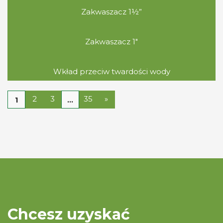
Zakwaszacz 1½”
Zakwaszacz 1″
Wkład przeciw twardości wody
2
3
35
»
1
…
Chcesz uzyskać