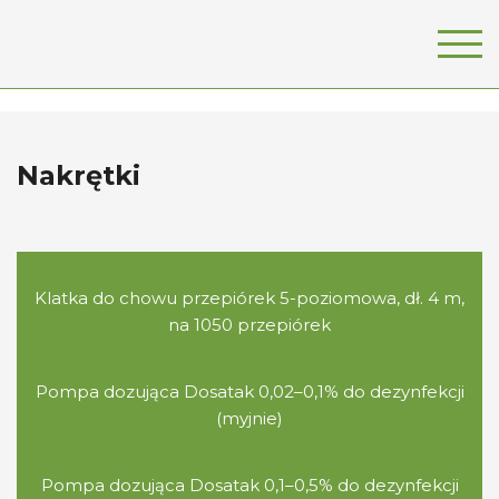
Nakrętki
Klatka do chowu przepiórek 5-poziomowa, dł. 4 m,
na 1050 przepiórek
Pompa dozująca Dosatak 0,02–0,1% do dezynfekcji
(myjnie)
Pompa dozująca Dosatak 0,1–0,5% do dezynfekcji