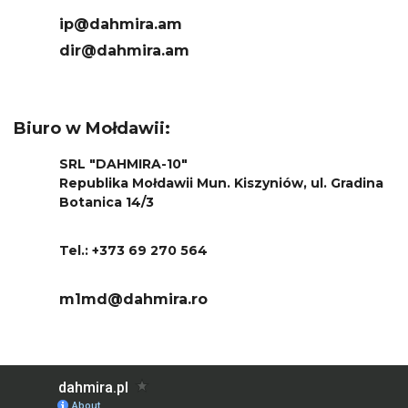
ip@dahmira.am
dir@dahmira.am
Biuro w Mołdawii:
SRL "DAHMIRA-10"
Republika Mołdawii Mun. Kiszyniów, ul. Gradina
Botanica 14/3
Tel.: +373 69 270 564
m1md@dahmira.ro