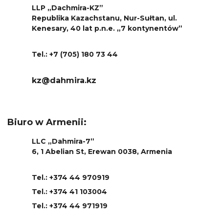
LLP „Dachmira-KZ”
Republika Kazachstanu, Nur-Sułtan, ul.
Kenesary, 40 lat p.n.e. „7 kontynentów”
Tel.: +7 (705) 180 73 44
kz@dahmira.kz
Biuro w Armenii:
LLC „Dahmira-7”
6, 1 Abelian St, Erewan 0038, Armenia
Tel.: +374 44 970919
Tel.: +374 41 103004
Tel.: +374 44 971919