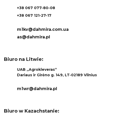
+38 067 077-80-08
+38 067 121-27-17
m1kv@dahmira.com.ua
as@dahmira.pl
Biuro na Litwie:
UAB „Agrokleveras“
Dariaus ir Girėno g. 149, LT-02189 Vilnius
m1wr@dahmira.pl
Biuro w Kazachstanie: